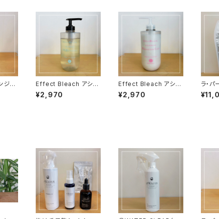
ンジ
Effect Bleach アシッ
Effect Bleach アシッ
ラ・パ
サラサ
ドキレートシャンプー 4
ドトリートメント 400g
ュ ヘ
¥2,970
¥2,970
¥11,
00ml｜髪の「芯」を強く
｜16種類の天然オイル
ンス
するデトックスシャンプ
で若々しいツヤ補給
ー洗顔