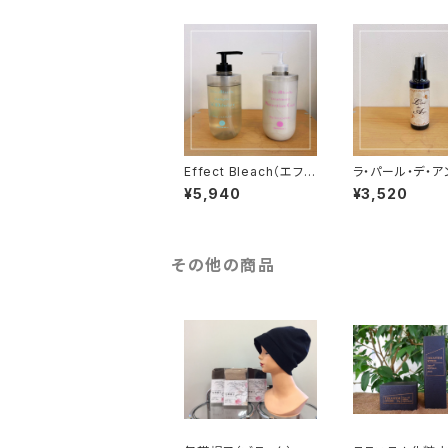
Effect Bleach（エフェ
ラ・パール・デ・ア
クトブリーチ）アシッドキ
ュ ヘアオイル＜
¥5,940
¥3,520
レートシャンプー・トリ
ラタイプ＞
ートメント セット ｜ 髪
のデトックス＆濃密補
給・エイジングケア
その他の商品