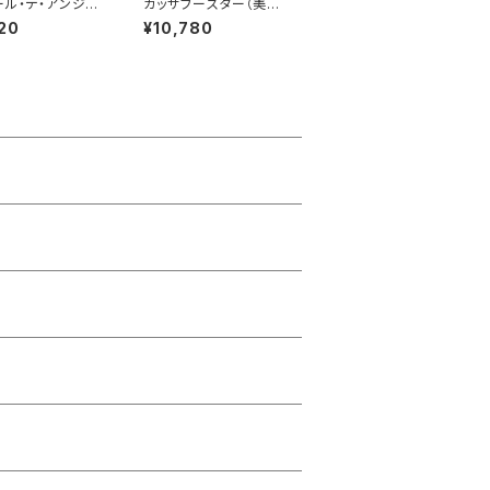
ール・デ・アンジ
カッサブースター（美顔
アオイル＜サラサ
器）
20
¥10,780
プ＞